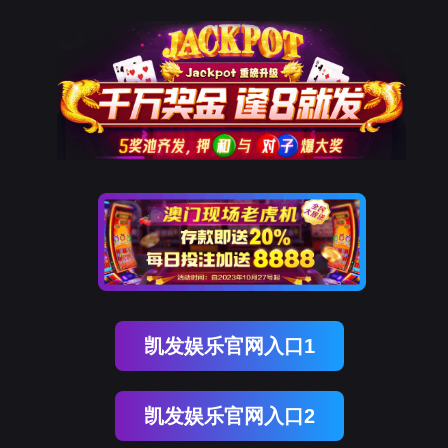
凯发娱乐官网入口1
凯发娱乐官网入口2